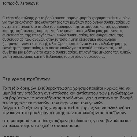
Το προϊόν λειτουργεί:
Ο ελεγκτής πτώσης για το βαρύ συσκευασμένο φορτίο χρησιμοποιείται κυρίως
για την αξιολόγηση της δυνατότητας των μεγάλων προϊόντων συσκευασίας να
αντεχτεί η πτώση στο στάδιο του χειρισμού, της μεταφοράς και της φόρτωσης
και της εκφόρτωσης, συμπεριλαμβανομένου του σχεδίου μιας μειώνοντας
συσκευασίας, της επιλογής των υλικών συσκευασίας, του εύθραυστου της
συσκευασίας, των αγαθών στην τυποποιημένη εξεταστική συσκευασία
(επιφάνεια, γωνία και άκρη), κ.λπ. Χρησιμοποιούνται για την αξιολόγηση της
ικανότητας προστασίας των συσκευασιών για τα αγαθά, παρέχοντας κατά
συνέπεια μια βάση για το σχέδιο συσκευασίας, επιλογή της μείωσης των υλικών
για τη συσκευασία, και της βελτίωσης του σχεδίου συσκευασίας.
Περιγραφή προϊόντων
Το πεδίο δοκιμών ελεύθερα-πτώσης χρησιμοποιείται κυρίως για να
μιμηθεί την απόδοση αντι-πτώσης και αντίκτυπου των μεγαλύτερων
και βαρύτερων συσκευάζοντας προϊόντων, για να επιτύχει τη δοκιμή
πτώσης των επιφανειών, των ακρών και των γωνιών
δείγματα. Ο εξοπλισμός χρησιμοποιείται κυρίως για να αξιολογήσει
την ικανότητα ρουλεμάν πτώσης των συσκευάζοντας προϊόντων
στη μεταφορά και τη διαχειριζόμενη διαδικασία, για να βελτιώσει και
να τελειοποιήσει το σχέδιο συσκευασίας.