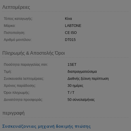
Λεπτομέρειες
Τόπος καταγωγής:
Κίνα
Μάρκα:
LABTONE
Πιστοποίηση:
CE ISO
Αριθμό μοντέλου:
DT015
Πληρωμής & Αποστολής Όροι
Ποσότητα παραγγελίας min:
1SET
Τιμή:
διαπραγματεύσιμα
Συσκευασία λεπτομέρειες:
Διεθνής ξύλινη περίπτωση
Χρόνος παράδοσης:
30 ημέρες
Όροι πληρωμής:
T / T
Δυνατότητα προσφοράς:
50 σύνολα/μήνας
περιγραφή
Συσκευάζοντας μηχανή δοκιμής πτώσης