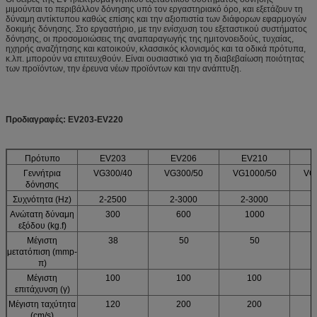
μιμούνται το περιβάλλον δόνησης υπό τον εργαστηριακό όρο, και εξετάζουν τη
δύναμη αντίκτυπου καθώς επίσης και την αξιοπιστία των διάφορων εφαρμογών
δοκιμής δόνησης. Στο εργαστήριο, με την ενίσχυση του εξεταστικού συστήματος
δόνησης, οι προσομοιώσεις της αναπαραγωγής της ημιτονοειδούς, τυχαίας,
ηχηρής αναζήτησης και κατοικούν, κλασσικός κλονισμός και τα οδικά πρότυπα,
κ.λπ. μπορούν να επιτευχθούν. Είναι ουσιαστικό για τη διαβεβαίωση ποιότητας
των προϊόντων, την έρευνα νέων προϊόντων και την ανάπτυξη.
Προδιαγραφές: EV203-EV220
Πρότυπο
EV203
EV206
EV210
Γεννήτρια
VG300/40
VG300/50
VG1000/50
VG
δόνησης
Συχνότητα (Hz)
2-2500
2-3000
2-3000
2
Ανώτατη δύναμη
300
600
1000
εξόδου (kg.f)
Μέγιστη
38
50
50
μετατόπιση (mmp-
π)
Μέγιστη
100
100
100
επιτάχυνση (γ)
Μέγιστη ταχύτητα
120
200
200
(cm/s)