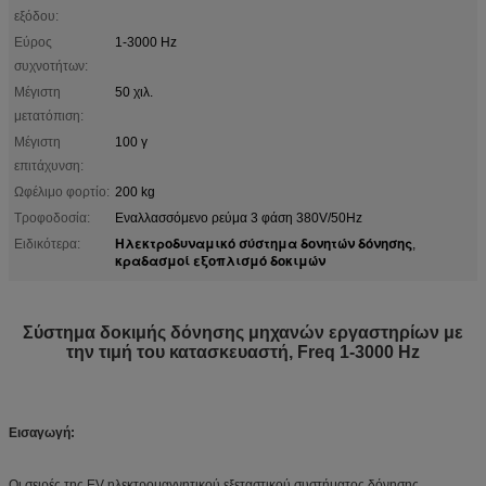
εξόδου:
Εύρος
1-3000 Hz
συχνοτήτων:
Μέγιστη
50 χιλ.
μετατόπιση:
Μέγιστη
100 γ
επιτάχυνση:
Ωφέλιμο φορτίο:
200 kg
Τροφοδοσία:
Εναλλασσόμενο ρεύμα 3 φάση 380V/50Hz
Ηλεκτροδυναμικό σύστημα δονητών δόνησης
Ειδικότερα:
,
κραδασμοί εξοπλισμό δοκιμών
Σύστημα δοκιμής δόνησης μηχανών εργαστηρίων με
την τιμή του κατασκευαστή, Freq 1-3000 Hz
Εισαγωγή:
Οι σειρές της EV ηλεκτρομαγνητικού εξεταστικού συστήματος δόνησης