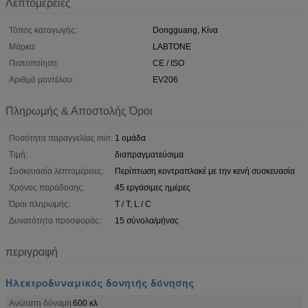
Λεπτομέρειες
Τόπος καταγωγής:
Dongguang, Κίνα
Μάρκα:
LABTONE
Πιστοποίηση:
CE / ISO
Αριθμό μοντέλου:
EV206
Πληρωμής & Αποστολής Όροι
Ποσότητα παραγγελίας min:
1 ομάδα
Τιμή:
διαπραγματεύσιμα
Συσκευασία λεπτομέρειες:
Περίπτωση κοντραπλακέ με την κενή συσκευασία
Χρόνος παράδοσης:
45 εργάσιμες ημέρες
Όροι πληρωμής:
T / T, L / C
Δυνατότητα προσφοράς:
15 σύνολα/μήνας
περιγραφή
Ηλεκτροδυναμικός δονητής δόνησης
Ανώτατη δύναμη
600 κλ