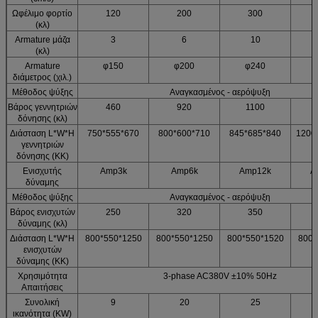
Ωφέλιμο φορτίο
120
200
300
(κλ)
Armature μάζα
3
6
10
(κλ)
Armature
φ150
φ200
φ240
διάμετρος (χιλ.)
Μέθοδος ψύξης
Αναγκασμένος - αερόψυξη
Βάρος γεννητριών
460
920
1100
δόνησης (κλ)
Διάσταση L*W*H
750*555*670
800*600*710
845*685*840
1200
γεννητριών
δόνησης (ΚΚ)
Ενισχυτής
Amp3k
Amp6k
Amp12k
A
δύναμης
Μέθοδος ψύξης
Αναγκασμένος - αερόψυξη
Βάρος ενισχυτών
250
320
350
δύναμης (κλ)
Διάσταση L*W*H
800*550*1250
800*550*1250
800*550*1520
800*
ενισχυτών
δύναμης (ΚΚ)
Χρησιμότητα
3-phase AC380V ±10% 50Hz
Απαιτήσεις
Συνολική
9
20
25
ικανότητα (KW)