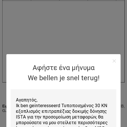
Αφήστε ένα μήνυμα
We bellen je snel terug!
Εφαρμόσιμα πρότυπα:
MIL-STD, DIN, ISO, ASTM, IEC, ISTA, ΜΒ,
GJB, JIS, BS Κ.ΛΠ.