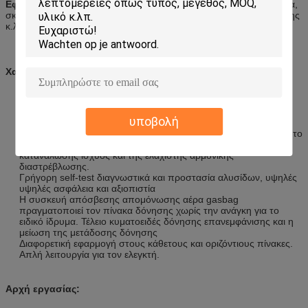
Εφαρμόσιμες βιομηχανίες:
Αυτοκίνητος, ηλεκτρονική, αεροπορία,
σκάφος, τηλεπικοινωνίες, στρατιωτική βιομηχανία, όργανο μέτρησης
κ.λπ.
Χαρακτηριστικά γνωρίσματα
:
Δύναμη του συστήματος αναστολής και της γραμμικής
καθοδήγησης κινήσεων, ισχυρή ικανότητα μεταφοράς, καλές
καθοδηγώντας λειτουργίες, υψηλή σταθερότητα.
υποβολή
Τέλεια απόδοση στην παραλλαγή εύρους.
Υψηλός αποδοτικός στη μετατροπή δύναμης κατηγορίας Δ, 3 - το
μέγιστο ρεύμα σίγμα, παρέχει τη βελτιστοποίηση της
κατανάλωσης ισχύος και της ελάχιστης αρμονικής
διαστρέβλωσης.
Γρήγορη self-test διαγνωστικά και προστασία αλυσίδων, υψηλές
υψηλές ασφάλεια και αξιοπιστία
Η συσκευή απόσβεσης απομόνωσης αέρα gasbag
πραγματοποιεί τον πίνακα δόνησης χωρίς την ανάγκη για το
ειδικό ίδρυμα. Τέλειο κυματοειδές δόνησης επανεμφάνισης και η
μείωση της μετάδοσης δόνησης
Διαφορετική εφαρμογή στους κάθετους και οριζόντιους πίνακες.
Απλή λειτουργία για τον ελεγκτή.
Αρχή εργασίας: