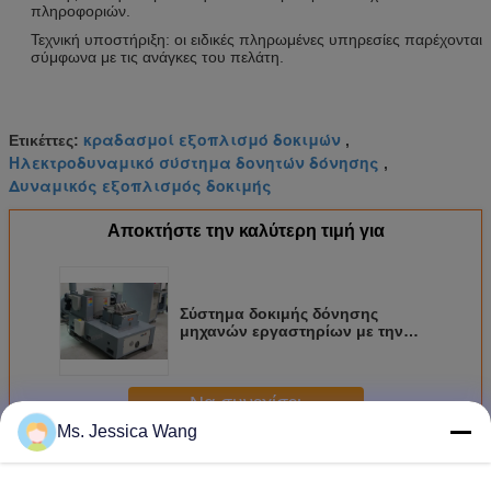
πληροφοριών.
Τεχνική υποστήριξη: οι ειδικές πληρωμένες υπηρεσίες παρέχονται
σύμφωνα με τις ανάγκες του πελάτη.
κραδασμοί εξοπλισμό δοκιμών
Ετικέττες:
,
Ηλεκτροδυναμικό σύστημα δονητών δόνησης
,
Δυναμικός εξοπλισμός δοκιμής
Αποκτήστε την καλύτερη τιμή για
Σύστημα δοκιμής δόνησης
μηχανών εργαστηρίων με την
τιμή του κατασκευαστή, Freq 1-
3000 Hz
Να συνεχίσει
Ms. Jessica Wang
Ηλεκτροδυναμικός δονητής δόνησης
Περισσότεροι