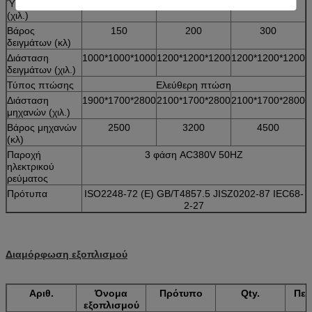
Ύψος πτώσης
0-1200
0-1200
0-1200
(χιλ.)
Βάρος
150
200
300
δειγμάτων (κλ)
Διάσταση
1000*1000*1000
1200*1200*1200
1200*1200*1200
δειγμάτων (χιλ.)
Τύπος πτώσης
Ελεύθερη πτώση
Διάσταση
1900*1700*2800
2100*1700*2800
2100*1700*2800
μηχανών (χιλ.)
Βάρος μηχανών
2500
3200
4500
(κλ)
Παροχή
3 φάση AC380V 50HZ
ηλεκτρικού
ρεύματος
Πρότυπα
ISO2248-72 (Ε) GB/T4857.5 JISZ0202-87 IEC68-
2-27
Διαμόρφωση εξοπλισμού
Αριθ.
Όνομα
Πρότυπο
Qty.
Περ
εξοπλισμού