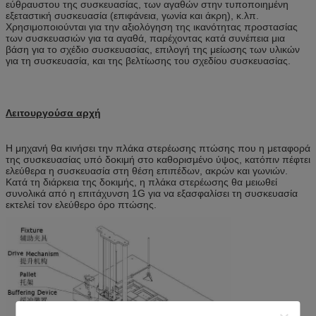
εύθραυστου της συσκευασίας, των αγαθών στην τυποποιημένη
εξεταστική συσκευασία (επιφάνεια, γωνία και άκρη), κ.λπ.
Χρησιμοποιούνται για την αξιολόγηση της ικανότητας προστασίας
των συσκευασιών για τα αγαθά, παρέχοντας κατά συνέπεια μια
βάση για το σχέδιο συσκευασίας, επιλογή της μείωσης των υλικών
για τη συσκευασία, και της βελτίωσης του σχεδίου συσκευασίας.
Λειτουργούσα αρχή
Η μηχανή θα κινήσει την πλάκα στερέωσης πτώσης που η μεταφορά
της συσκευασίας υπό δοκιμή στο καθορισμένο ύψος, κατόπιν πέφτει
ελεύθερα η συσκευασία στη θέση επιπέδων, ακρών και γωνιών.
Κατά τη διάρκεια της δοκιμής, η πλάκα στερέωσης θα μειωθεί
συνολικά από η επιτάχυνση 1G για να εξασφαλίσει τη συσκευασία
εκτελεί τον ελεύθερο όρο πτώσης.