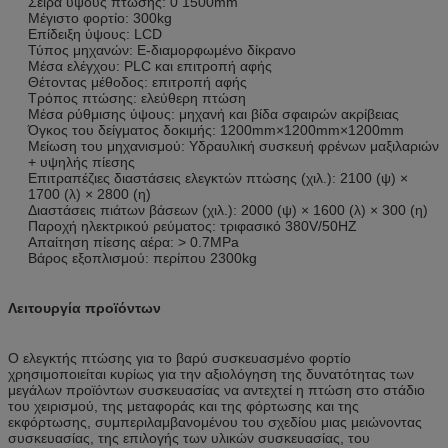
Σειρά ύψους πτώσης: 0 1500mm
Μέγιστο φορτίο: 300kg
Επίδειξη ύψους: LCD
Τύπος μηχανών: Ε-διαμορφωμένο δίκρανο
Μέσα ελέγχου: PLC και επιτροπή αφής
Θέτοντας μέθοδος: επιτροπή αφής
Τρόπος πτώσης: ελεύθερη πτώση
Μέσα ρύθμισης ύψους: μηχανή και βίδα σφαιρών ακρίβειας
Όγκος του δείγματος δοκιμής: 1200mm×1200mm×1200mm
Μείωση του μηχανισμού: Υδραυλική συσκευή φρένων μαξιλαριών
+ υψηλής πίεσης
Επιτραπέζιες διαστάσεις ελεγκτών πτώσης (χιλ.): 2100 (ψ) ×
1700 (λ) × 2800 (η)
Διαστάσεις πιάτων βάσεων (χιλ.): 2000 (ψ) × 1600 (λ) × 300 (η)
Παροχή ηλεκτρικού ρεύματος: τριφασικό 380V/50HZ
Απαίτηση πίεσης αέρα: > 0.7MPa
Βάρος εξοπλισμού: περίπου 2300kg
Λειτουργία προϊόντων
Ο ελεγκτής πτώσης για το βαρύ συσκευασμένο φορτίο
χρησιμοποιείται κυρίως για την αξιολόγηση της δυνατότητας των
μεγάλων προϊόντων συσκευασίας να αντεχτεί η πτώση στο στάδιο
του χειρισμού, της μεταφοράς και της φόρτωσης και της
εκφόρτωσης, συμπεριλαμβανομένου του σχεδίου μιας μειώνοντας
συσκευασίας, της επιλογής των υλικών συσκευασίας, του