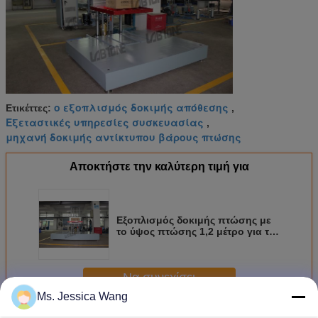
ο εξοπλισμός δοκιμής απόθεσης
Ετικέττες:
,
Εξεταστικές υπηρεσίες συσκευασίας
,
μηχανή δοκιμής αντίκτυπου βάρους πτώσης
Αποκτήστε την καλύτερη τιμή για
Εξοπλισμός δοκιμής πτώσης με
το ύψος πτώσης 1,2 μέτρο για τα
καταναλωτικά ηλεκτρονικά
Να συνεχίσει
Ms. Jessica Wang
Συσκευάζοντας μηχανή δοκιμής πτώσης
Περισσότεροι