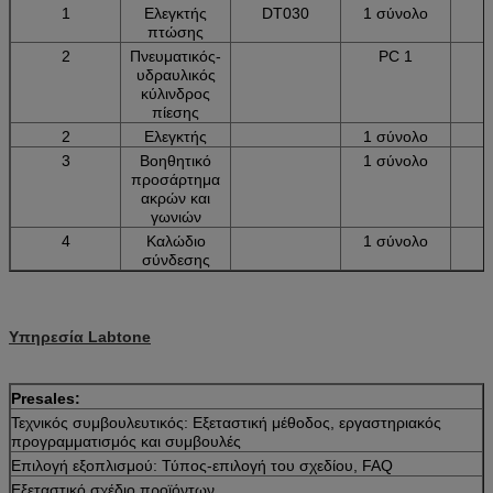
1
Ελεγκτής
DT030
1 σύνολο
πτώσης
2
Πνευματικός-
PC 1
υδραυλικός
κύλινδρος
πίεσης
2
Ελεγκτής
1 σύνολο
3
Βοηθητικό
1 σύνολο
προσάρτημα
ακρών και
γωνιών
4
Καλώδιο
1 σύνολο
σύνδεσης
Υπηρεσία Labtone
Presales:
Τεχνικός συμβουλευτικός: Εξεταστική μέθοδος, εργαστηριακός
προγραμματισμός και συμβουλές
Επιλογή εξοπλισμού: Τύπος-επιλογή του σχεδίου, FAQ
Εξεταστικό σχέδιο προϊόντων