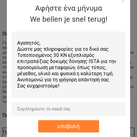
Αφήστε ένα μήνυμα
We bellen je snel terug!
Περιγραφή προϊόντων
Για την ογκώδη συσκευασία τα αγαθά και η μάζα είναι μεγάλα, το
κάθετο ύψος πτώσης είναι σχετικά χαμηλό στη μεταφορά και το
χειρισμό. Έτσι ο τυποποιημένος ελεύθερος εξοπλισμός DropTest για
το βαρύ συσκευασμένο φορτίο είναι σχετικά χαμηλός. Αυτός ο
ελεγκτής πτώσης χρησιμοποιείται κυρίως για τη μεγαλύτερη δοκιμή
πτώσης συσκευασίας. Μηδέν ελεγκτής πτώσης ύψους χρησιμοποιεί
κινείται γρήγορα κάτω από το μοντάρισμα δικράνων Ε ως
υποστήριγμα. Η ισορροπία θέσεων δειγμάτων ως απαίτηση δοκιμής
(αεροπλάνο, άκρη, γωνία). Κατά κάνοντας τη δοκιμή, το
υποστήριγμα κάνει τη μεγάλη προς τα κάτω μετακίνηση πριν από το
δείγμα, επιτάχυνση >3g, αυτό εγγύηση ανάγκης το υποστήριγμα
χωριστός με το δείγμα και πραγματοποιεί την ελεύθερη πτώση. Η
τυποποιημένη σειρά ύψους πτώσης είναι 2.54cm120cm.
Προδιαγραφή
υποβολή
Πρότυπο
DT015
DT020
DT030