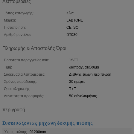
Λεπτομέρειες
Τόπος καταγωγής:
Κίνα
Μάρκα:
LABTONE
Πιστοποίηση:
CE ISO
Αριθμό μοντέλου:
DT030
Πληρωμής & Αποστολής Όροι
Ποσότητα παραγγελίας min:
1SET
Τιμή:
διαπραγματεύσιμα
Συσκευασία λεπτομέρειες:
Διεθνής ξύλινη περίπτωση
Χρόνος παράδοσης:
30 ημέρες
Όροι πληρωμής:
T / T
Δυνατότητα προσφοράς:
50 σύνολα/μήνας
περιγραφή
Συσκευάζοντας μηχανή δοκιμής πτώσης
Ύψος πτώσης:
01200mm