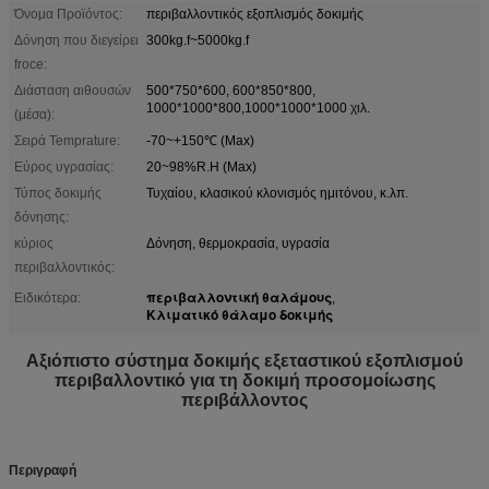
Όνομα Προϊόντος:
περιβαλλοντικός εξοπλισμός δοκιμής
Δόνηση που διεγείρει
300kg.f~5000kg.f
froce:
Διάσταση αιθουσών
500*750*600, 600*850*800,
1000*1000*800,1000*1000*1000 χιλ.
(μέσα):
Σειρά Temprature:
-70~+150℃ (Max)
Εύρος υγρασίας:
20~98%R.H (Max)
Τύπος δοκιμής
Τυχαίου, κλασικού κλονισμός ημιτόνου, κ.λπ.
δόνησης:
κύριος
Δόνηση, θερμοκρασία, υγρασία
περιβαλλοντικός:
περιβαλλοντική θαλάμους
Ειδικότερα:
,
Κλιματικό θάλαμο δοκιμής
Αξιόπιστο σύστημα δοκιμής εξεταστικού εξοπλισμού
περιβαλλοντικό για τη δοκιμή προσομοίωσης
περιβάλλοντος
Περιγραφή