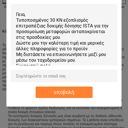
δόνησης
Οποιαδήποτε ειδική απαίτηση παρακαλώ αισθάνεται ελεύθερη να μας έρθει
σε επαφή με και θα προσπαθήσουμε να την πραγματοποιήσουμε.
Κύρια χαρακτηριστικά γνωρίσματα
Το ενσωματωμένο περιβαλλοντικό σύστημα δοκιμής είναι ένας συνδυασμός
αίθουσας δοκιμής και συστήματος δοκιμής δόνησης, με το οποίο η διαφορετική
θερμοκρασία (υψηλή - χαμηλή θερμοκρασία), η υγρασία, η δόνηση
(ημιτονοειδείς/τυχαίες) και η ηλεκτρική πίεση εφαρμόζονται στο δείγμα σύμφωνα
με την προετοιμασμένη περίοδο για να εκτελέσουν τη «προσομοίωση
περιβάλλοντος» της θερμοκρασίας, της υγρασίας και της δόνησης. Σε σύγκριση
με την ενιαία δοκιμή στοιχείων, αυτή η δοκιμή μπορεί να μιμηθεί το περιβάλλον
μεταφορών και χρήσης των προϊόντων πιό ρεαλιστικά. Είναι μια σημαντική
μεθοδολογία για να αξιολογήσει και να αξιολογήσει την προσαρμογή του
προϊόντος προς τις περιβαλλοντικές αλλαγές, για να εκθέσει τη ρωγμή στα
προϊόντα και επίσης για να βοηθήσει στην ανάπτυξη του νέου προϊόντος, της
αξιολόγησης και της μαζικής παραγωγής.
υποβολή
Ανεξάρτητο σύστημα ελέγχου: μπορέστε να ολοκληρώσετε την υψηλής
θερμοκρασίας, χαμηλή θερμοκρασία, τη σταθερή θερμοκρασία, τη σταθερή
υγρασία, τη δοκιμή δόνησης και την ενσωματωμένη δοκιμή.
Υιοθετεί το φορητό σχέδιο διαδρομής για να εκτελέσει την ενσωματωμένη ή
ενιαία δοκιμή στοιχείων εύκολα.
Τα συστήματα δοκιμής δόνησής μας είναι συμβατά με τις διεθνείς αίθουσες
δοκιμής των διαφορετικών εμπορικών σημάτων. Το Labtone είναι υπεύθυνο
για τη συνέλευση και παρέχει στους πελάτες το ενσωματωμένο σύστημα
δοκιμής περιβάλλοντος των διαφορετικών προδιαγραφών και της απόδοσης.