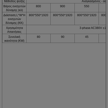
Μέθοδος ψύξης
Αναγκασμένος - αε
Βάρος ενισχυτών
800
900
550
δύναμης (κλ)
Διάσταση L*W*H
800*550*1920
800*550*1920
800*550*1920
800*
ενισχυτών
δύναμης (ΚΚ)
Χρησιμότητα
3-phase AC380V ±1
Απαιτήσεις
Συνολική
80
90
45
ικανότητα (KW)