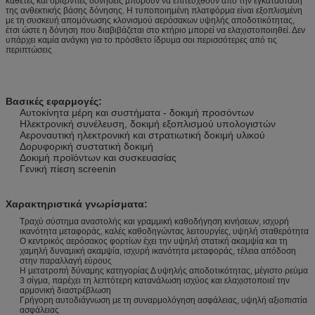
κάθετες και οριζόντιες δονήσεις μπορούν να επιτευχθούν από την εγκατάσταση
της ανθεκτικής βάσης δόνησης. Η τυποποιημένη πλατφόρμα είναι εξοπλισμένη
με τη συσκευή απομόνωσης κλονισμού αερόσακων υψηλής αποδοτικότητας,
έτσι ώστε η δόνηση που διαβιβάζεται στο κτήριο μπορεί να ελαχιστοποιηθεί. Δεν
υπάρχει καμία ανάγκη για το πρόσθετο ίδρυμα σοι περισσότερες από τις
περιπτώσεις
Βασικές εφαρμογές:
Αυτοκίνητα μέρη και συστήματα - δοκιμή προσόντων
Ηλεκτρονική συνέλευση, δοκιμή εξοπλισμού υπολογιστών
Αεροναυτική ηλεκτρονική και στρατιωτική δοκιμή υλικού
Δορυφορική συστατική δοκιμή
Δοκιμή προϊόντων και συσκευασίας
Γενική πίεση screenin
Χαρακτηριστικά γνωρίσματα:
Τραχύ σύστημα αναστολής και γραμμική καθοδήγηση κινήσεων, ισχυρή
ικανότητα μεταφοράς, καλές καθοδηγώντας λειτουργίες, υψηλή σταθερότητα
Ο κεντρικός αερόσακος φορτίων έχει την υψηλή στατική ακαμψία και τη
χαμηλή δυναμική ακαμψία, ισχυρή ικανότητα μεταφοράς, τέλεια απόδοση
στην παραλλαγή εύρους
Η μετατροπή δύναμης κατηγορίας Δ υψηλής αποδοτικότητας, μέγιστο ρεύμα
3 σίγμα, παρέχει τη λεπτότερη κατανάλωση ισχύος και ελαχιστοποιεί την
αρμονική διαστρέβλωση
Γρήγορη αυτοδιάγνωση με τη συναρμολόγηση ασφάλειας, υψηλή αξιοπιστία
ασφάλειας