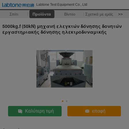
Labtone Test Equipment Co., Ltd
Σπίτι
Προϊόντα
Βίντεο
Σχετικά με εμάς
>>
5000kg.f (50kN) μηχανή ελεγκτών δόνησης δονητών
εργαστηριακής δόνησης ηλεκτροδυναμικής
Καλύτερη τιμή
επαφή