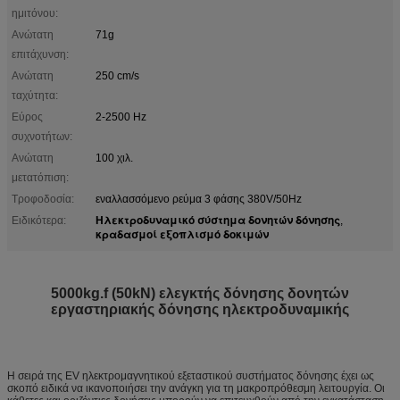
ημιτόνου:
Ανώτατη
71g
επιτάχυνση:
Ανώτατη
250 cm/s
ταχύτητα:
Εύρος
2-2500 Hz
συχνοτήτων:
Ανώτατη
100 χιλ.
μετατόπιση:
Τροφοδοσία:
εναλλασσόμενο ρεύμα 3 φάσης 380V/50Hz
Ηλεκτροδυναμικό σύστημα δονητών δόνησης
Ειδικότερα:
,
κραδασμοί εξοπλισμό δοκιμών
5000kg.f (50kN) ελεγκτής δόνησης δονητών
εργαστηριακής δόνησης ηλεκτροδυναμικής
Η σειρά της EV ηλεκτρομαγνητικού εξεταστικού συστήματος δόνησης έχει ως
σκοπό ειδικά να ικανοποιήσει την ανάγκη για τη μακροπρόθεσμη λειτουργία. Οι