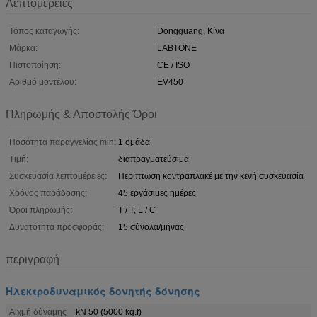
Λεπτομέρειες
Τόπος καταγωγής:
Dongguang, Κίνα
Μάρκα:
LABTONE
Πιστοποίηση:
CE / ISO
Αριθμό μοντέλου:
EV450
Πληρωμής & Αποστολής Όροι
Ποσότητα παραγγελίας min:
1 ομάδα
Τιμή:
διαπραγματεύσιμα
Συσκευασία λεπτομέρειες:
Περίπτωση κοντραπλακέ με την κενή συσκευασία
Χρόνος παράδοσης:
45 εργάσιμες ημέρες
Όροι πληρωμής:
T / T, L / C
Δυνατότητα προσφοράς:
15 σύνολα/μήνας
περιγραφή
Ηλεκτροδυναμικός δονητής δόνησης
Αιχμή δύναμης
kN 50 (5000 kg.f)