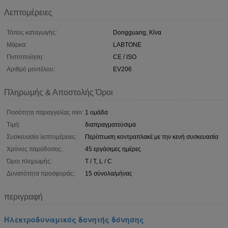
Λεπτομέρειες
Τόπος καταγωγής:
Dongguang, Κίνα
Μάρκα:
LABTONE
Πιστοποίηση:
CE / ISO
Αριθμό μοντέλου:
EV206
Πληρωμής & Αποστολής Όροι
Ποσότητα παραγγελίας min:
1 ομάδα
Τιμή:
διαπραγματεύσιμα
Συσκευασία λεπτομέρειες:
Περίπτωση κοντραπλακέ με την κενή συσκευασία
Χρόνος παράδοσης:
45 εργάσιμες ημέρες
Όροι πληρωμής:
T / T, L / C
Δυνατότητα προσφοράς:
15 σύνολα/μήνας
περιγραφή
Ηλεκτροδυναμικός δονητής δόνησης