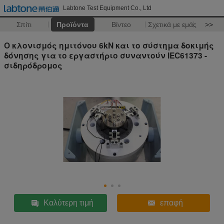
Labtone Test Equipment Co., Ltd
Σπίτι
Προϊόντα
Βίντεο
Σχετικά με εμάς
>>
Ο κλονισμός ημιτόνου 6kN και το σύστημα δοκιμής
δόνησης για το εργαστήριο συναντούν IEC61373 -
σιδηρόδρομος
Καλύτερη τιμή
επαφή