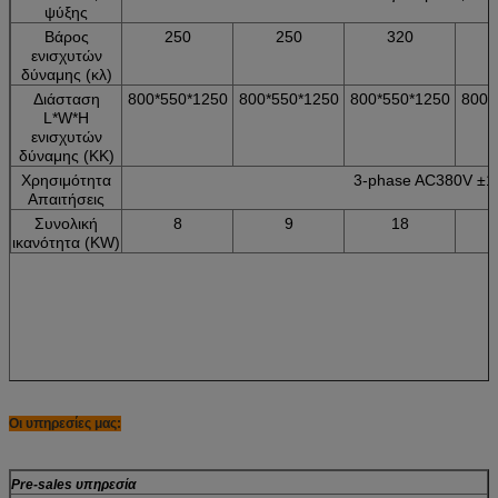
ψύξης
Βάρος
250
250
320
ενισχυτών
δύναμης (κλ)
Διάσταση
800*550*1250
800*550*1250
800*550*1250
800*
L*W*H
ενισχυτών
δύναμης (ΚΚ)
Χρησιμότητα
3-phase AC380V ±1
Απαιτήσεις
Συνολική
8
9
18
ικανότητα (KW)
Οι υπηρεσίες μας:
Pre-sales υπηρεσία