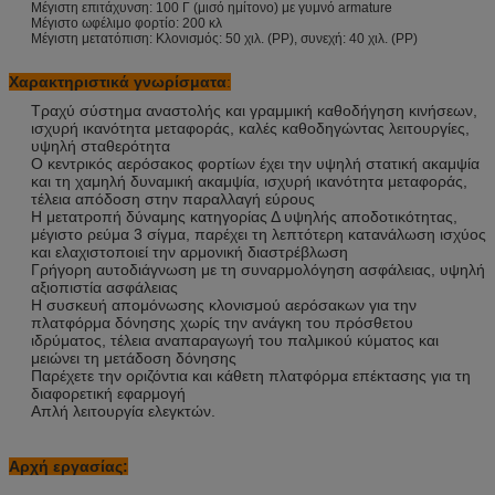
Μέγιστη επιτάχυνση: 100 Γ (μισό ημίτονο) με γυμνό armature
Μέγιστο ωφέλιμο φορτίο: 200 κλ
Μέγιστη μετατόπιση: Κλονισμός: 50 χιλ. (PP), συνεχή: 40 χιλ. (PP)
Χαρακτηριστικά γνωρίσματα
:
Τραχύ σύστημα αναστολής και γραμμική καθοδήγηση κινήσεων,
ισχυρή ικανότητα μεταφοράς, καλές καθοδηγώντας λειτουργίες,
υψηλή σταθερότητα
Ο κεντρικός αερόσακος φορτίων έχει την υψηλή στατική ακαμψία
και τη χαμηλή δυναμική ακαμψία, ισχυρή ικανότητα μεταφοράς,
τέλεια απόδοση στην παραλλαγή εύρους
Η μετατροπή δύναμης κατηγορίας Δ υψηλής αποδοτικότητας,
μέγιστο ρεύμα 3 σίγμα, παρέχει τη λεπτότερη κατανάλωση ισχύος
και ελαχιστοποιεί την αρμονική διαστρέβλωση
Γρήγορη αυτοδιάγνωση με τη συναρμολόγηση ασφάλειας, υψηλή
αξιοπιστία ασφάλειας
Η συσκευή απομόνωσης κλονισμού αερόσακων για την
πλατφόρμα δόνησης χωρίς την ανάγκη του πρόσθετου
ιδρύματος, τέλεια αναπαραγωγή του παλμικού κύματος και
μειώνει τη μετάδοση δόνησης
Παρέχετε την οριζόντια και κάθετη πλατφόρμα επέκτασης για τη
διαφορετική εφαρμογή
Απλή λειτουργία ελεγκτών.
Αρχή εργασίας: