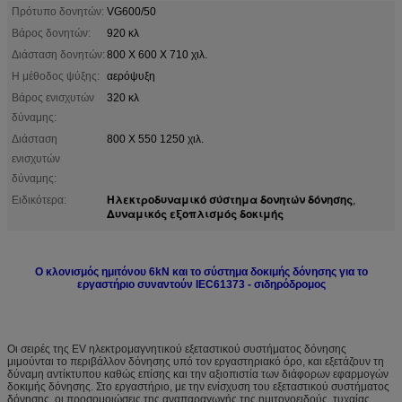
Πρότυπο δονητών:
VG600/50
Βάρος δονητών:
920 κλ
Διάσταση δονητών:
800 X 600 X 710 χιλ.
Η μέθοδος ψύξης:
αερόψυξη
Βάρος ενισχυτών
320 κλ
δύναμης:
Διάσταση
800 X 550 1250 χιλ.
ενισχυτών
δύναμης:
Ηλεκτροδυναμικό σύστημα δονητών δόνησης
Ειδικότερα:
,
Δυναμικός εξοπλισμός δοκιμής
Ο κλονισμός ημιτόνου 6kN και το σύστημα δοκιμής δόνησης για το
εργαστήριο συναντούν IEC61373 - σιδηρόδρομος
Οι σειρές της EV ηλεκτρομαγνητικού εξεταστικού συστήματος δόνησης
μιμούνται το περιβάλλον δόνησης υπό τον εργαστηριακό όρο, και εξετάζουν τη
δύναμη αντίκτυπου καθώς επίσης και την αξιοπιστία των διάφορων εφαρμογών
δοκιμής δόνησης. Στο εργαστήριο, με την ενίσχυση του εξεταστικού συστήματος
δόνησης, οι προσομοιώσεις της αναπαραγωγής της ημιτονοειδούς, τυχαίας,