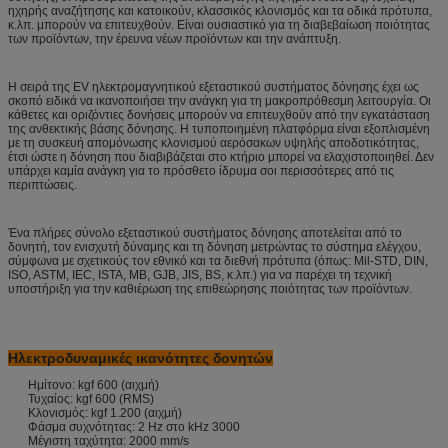
ηχηρής αναζήτησης και κατοικούν, κλασσικός κλονισμός και τα οδικά πρότυπα,
κ.λπ. μπορούν να επιτευχθούν. Είναι ουσιαστικό για τη διαβεβαίωση ποιότητας
των προϊόντων, την έρευνα νέων προϊόντων και την ανάπτυξη.
Η σειρά της EV ηλεκτρομαγνητικού εξεταστικού συστήματος δόνησης έχει ως
σκοπό ειδικά να ικανοποιήσει την ανάγκη για τη μακροπρόθεσμη λειτουργία. Οι
κάθετες και οριζόντιες δονήσεις μπορούν να επιτευχθούν από την εγκατάσταση
της ανθεκτικής βάσης δόνησης. Η τυποποιημένη πλατφόρμα είναι εξοπλισμένη
με τη συσκευή απομόνωσης κλονισμού αερόσακων υψηλής αποδοτικότητας,
έτσι ώστε η δόνηση που διαβιβάζεται στο κτήριο μπορεί να ελαχιστοποιηθεί. Δεν
υπάρχει καμία ανάγκη για το πρόσθετο ίδρυμα σοι περισσότερες από τις
περιπτώσεις.
Ένα πλήρες σύνολο εξεταστικού συστήματος δόνησης αποτελείται από το
δονητή, τον ενισχυτή δύναμης και τη δόνηση μετρώντας το σύστημα ελέγχου,
σύμφωνα με σχετικούς τον εθνικό και τα διεθνή πρότυπα (όπως: Mil-STD, DIN,
ISO, ASTM, IEC, ISTA, ΜΒ, GJB, JIS, BS, κ.λπ.) για να παρέχει τη τεχνική
υποστήριξη για την καθιέρωση της επιθεώρησης ποιότητας των προϊόντων.
Ηλεκτροδυναμικές ικανότητες δονητών
Ημίτονο: kgf 600 (αιχμή)
Τυχαίος: kgf 600 (RMS)
Κλονισμός: kgf 1.200 (αιχμή)
Φάσμα συχνότητας: 2 Hz στο kHz 3000
Μέγιστη ταχύτητα: 2000 mm/s