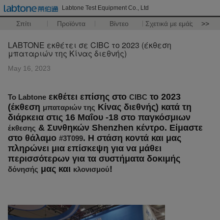
Labtone Test Equipment Co., Ltd
Σπίτι
Προϊόντα
Βίντεο
Σχετικά με εμάς
>>
LABTONE εκθέτει σε CIBC το 2023 (έκθεση
μπαταριών της Κίνας διεθνής)
May 16, 2023
εκθέτει επίσης στο
το 2023
Το Labtone
CIBC
(έκθεση
Κίνας διεθνής) κατά τη
μπαταριών της
διάρκεια στις 16 Μαΐου -18 στο παγκόσμιων
& Συνθηκών Shenzhen κέντρο. Είμαστε
έκθεσης
στο θάλαμο
. Η στάση κοντά και μας
#3T099
πληρώνει μια επίσκεψη για να μάθει
περισσότερων για τα συστήματα δοκιμής
μας και
!
δόνησής
κλονισμού