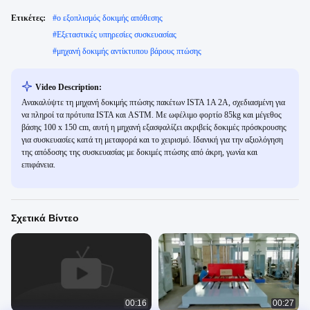
Ετικέτες:
#
ο εξοπλισμός δοκιμής απόθεσης
#
Εξεταστικές υπηρεσίες συσκευασίας
#
μηχανή δοκιμής αντίκτυπου βάρους πτώσης
Video Description:
Ανακαλύψτε τη μηχανή δοκιμής πτώσης πακέτων ISTA 1A 2A, σχεδιασμένη για
να πληροί τα πρότυπα ISTA και ASTM. Με ωφέλιμο φορτίο 85kg και μέγεθος
βάσης 100 x 150 cm, αυτή η μηχανή εξασφαλίζει ακριβείς δοκιμές πρόσκρουσης
για συσκευασίες κατά τη μεταφορά και το χειρισμό. Ιδανική για την αξιολόγηση
της απόδοσης της συσκευασίας με δοκιμές πτώσης από άκρη, γωνία και
επιφάνεια.
Σχετικά Βίντεο
00:16
00:27